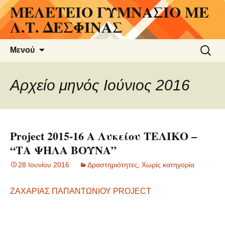
ΜΕΛΕΤΕΙΟ ΓΥΜΝΑΣΙΟ ΜΕ
Μετάβαση
σε
Λ.Τ. ΔΕΣΦΙΝΑΣ
περιεχόμενο
Αναζήτ
Μενού
για:
Αρχείο μηνός Ιούνιος 2016
Project 2015-16 A Λυκείου ΤΕΛΙΚΟ –
“ΤΑ ΨΗΛΑ ΒΟΥΝΑ”
28 Ιουνίου 2016
Δραστηριότητες
,
Χωρίς κατηγορία
ΖΑΧΑΡΙΑΣ ΠΑΠΑΝΤΩΝΙΟΥ PROJECT